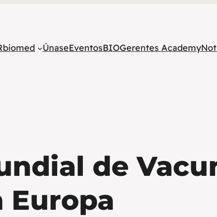
Rbiomed
Únase
Eventos
BIOGerentes Academy
Not
undial de Vacu
n Europa