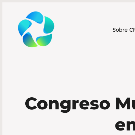
Sobre C
Congreso M
e